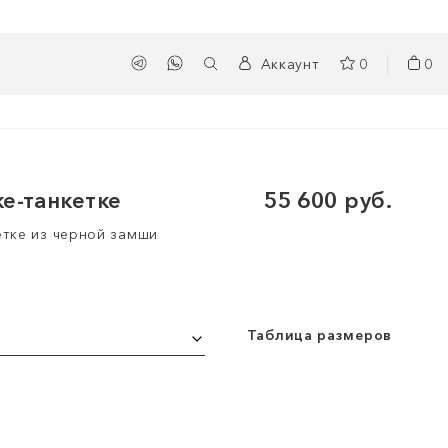
Аккаунт
0
0
ке-танкетке
55 600 руб.
етке из черной замши
Таблица размеров