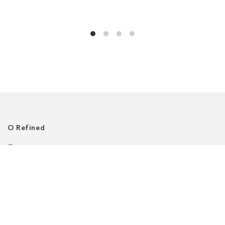
О Refined
О нас
Где нас найти
Клиентский сервис
Политика приватности
Доставка