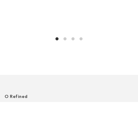
О Refined
О нас
Где нас найти
Клиентский сервис