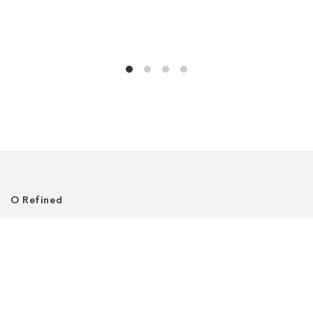
О Refined
О нас
Где нас найти
Клиентский сервис
Политика приватности