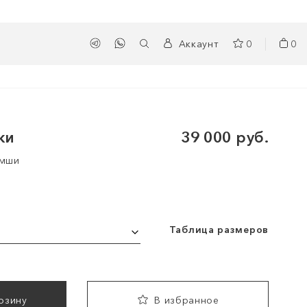
Аккаунт
0
0
ки
39 000 руб.
амши
Таблица размеров
рзину
В избранное