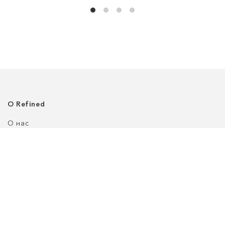
О Refined
О нас
Где нас найти
Клиентский сервис
Политика приватности
Доставка
Возврат
Оплата