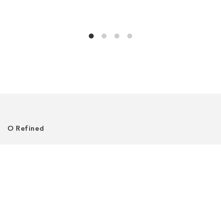
О Refined
О нас
Где нас найти
Клиентский сервис
Политика приватности
Доставка