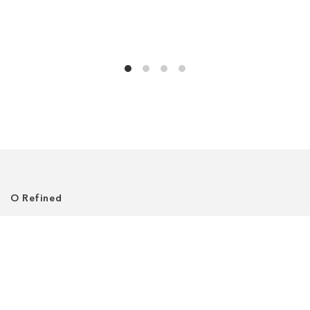
О Refined
О нас
Где нас найти
Клиентский сервис
Политика приватности