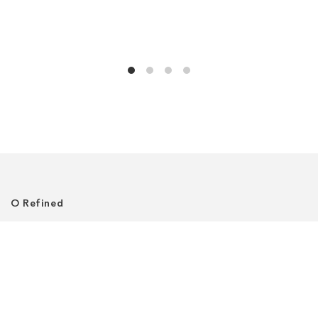
О Refined
О нас
Где нас найти
Клиентский сервис
Политика приватности