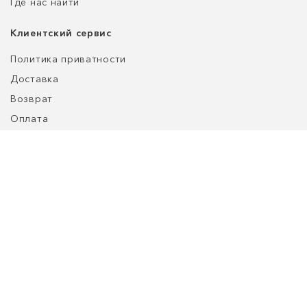
Где нас найти
Клиентский сервис
Политика приватности
Доставка
Возврат
Оплата
Уход за обувью
Таблица размеров
customers@refined-lab.com
+7 (980) 188-10-71
ООО "Нордберд", адрес: ул. Енисейская, д. 1, стр. 1.
© 2026 REFINED