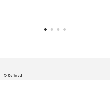
О Refined
О нас
Где нас найти
Клиентский сервис