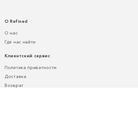
О Refined
О нас
Где нас найти
Клиентский сервис
Политика приватности
Доставка
Возврат
Оплата
Уход за обувью
Таблица размеров
customers@refined-lab.com