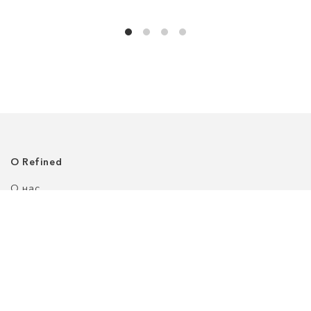
О Refined
О нас
Где нас найти
Клиентский сервис
Политика приватности
Доставка
Возврат