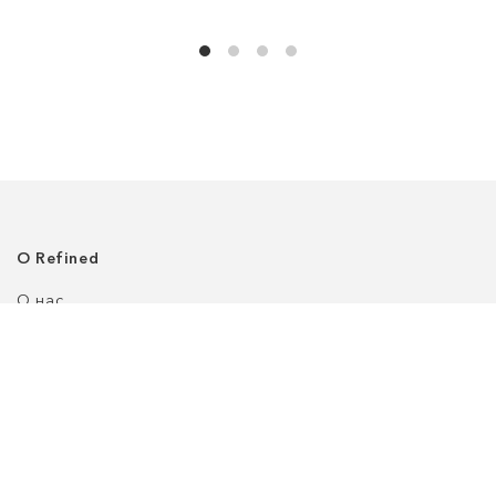
О Refined
О нас
Где нас найти
Клиентский сервис
Политика приватности
Доставка
Возврат