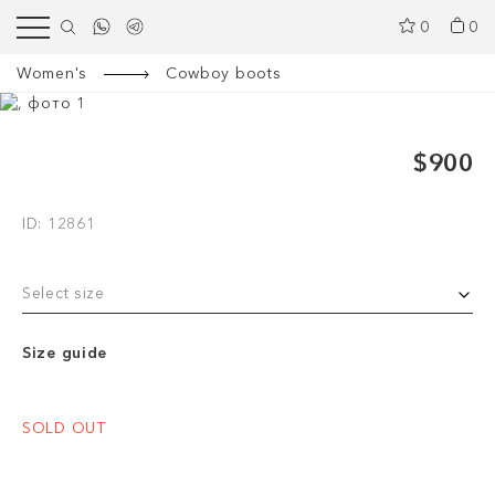
0
0
Women's
Cowboy boots
$900
ID: 12861
Select size
Size guide
SOLD OUT