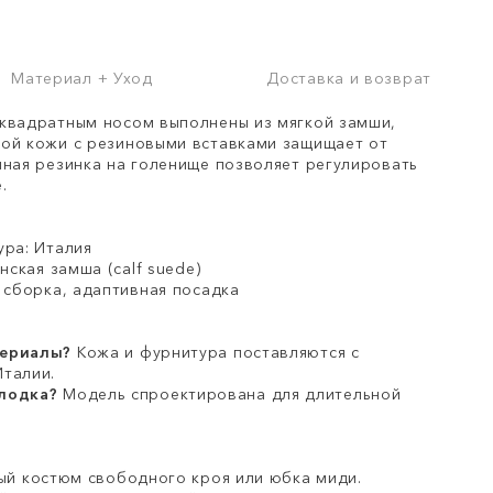
Материал + Уход
Доставка и возврат
квадратным носом выполнены из мягкой замши,
ой кожи с резиновыми вставками защищает от
нная резинка на голенище позволяет регулировать
.
ура: Италия
нская замша (calf suede)
я сборка, адаптивная посадка
териалы?
Кожа и фурнитура поставляются с
талии.
лодка?
Модель спроектирована для длительной
й костюм свободного кроя или юбка миди.