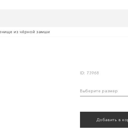
ленище из чёрной замши
ID: 73968
Выберите размер
Добавить в ко