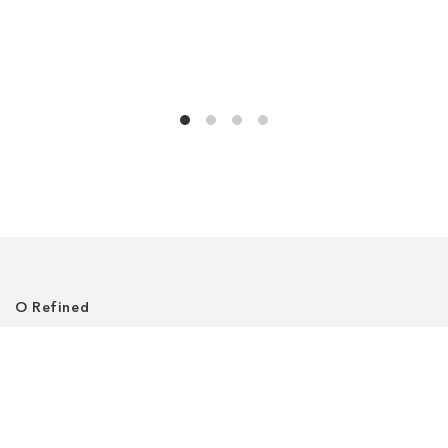
О Refined
О нас
Где нас найти
Клиентский сервис