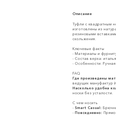
Описание
Туфли с квадратным н
изготовлены из натур
резиновыми вставкам
скольжения.
Ключевые факты
- Материалы и фурнит
- Состав верха: италья
- Особенности: Ручна
FAQ
Где произведены ма
ведущих мануфактур И
Насколько удобна ко
носки без усталости.
С чем носить
-
Smart Casual:
Брючны
-
Повседневно:
Прямой