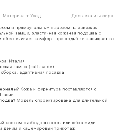
Материал + Уход
Доставка и возврат
осом и прямоугольным вырезом на завязках
альной замши, эластичная кожаная подошва с
и обеспечивает комфорт при ходьбе и защищает от
ура: Италия
нская замша (calf suede)
я сборка, адаптивная посадка
териалы?
Кожа и фурнитура поставляются с
талии.
лодка?
Модель спроектирована для длительной
й костюм свободного кроя или юбка миди.
 деним и кашемировый трикотаж.