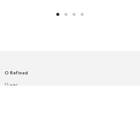
О Refined
О нас
Где нас найти
Клиентский сервис
Политика приватности
Доставка
Возврат