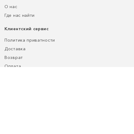
О нас
Где нас найти
Клиентский сервис
Политика приватности
Доставка
Возврат
Оплата
Уход за обувью
Таблица размеров
customers@refined-lab.com
+7 (980) 188-10-71
ООО "Нордберд", адрес: ул. Енисейская, д. 1, стр. 1.