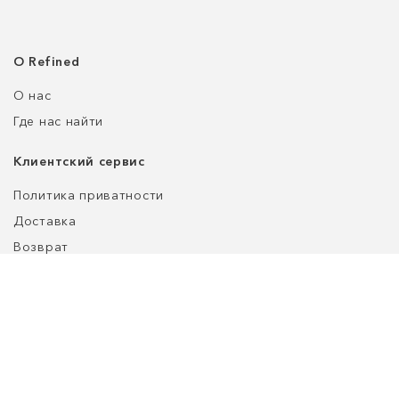
О Refined
О нас
Где нас найти
Клиентский сервис
Политика приватности
Доставка
Возврат
Оплата
Уход за обувью
Таблица размеров
customers@refined-lab.com