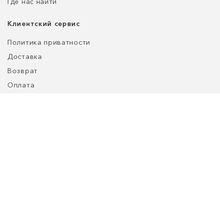
Где нас найти
Клиентский сервис
Политика приватности
Доставка
Возврат
Оплата
Уход за обувью
Таблица размеров
customers@refined-lab.com
+7 (980) 188-10-71
ООО "Нордберд", адрес: ул. Енисейская, д. 1, стр. 1.
© 2026 REFINED