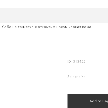
Сабо на танкетке с открытым носом черная кожа
ID: 313455
Select size
Add to Ba