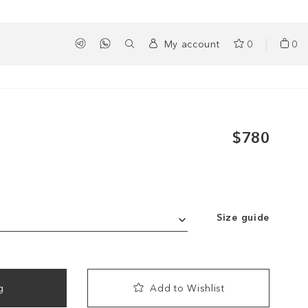
My account
0
0
$780
Size guide
g
Add to Wishlist