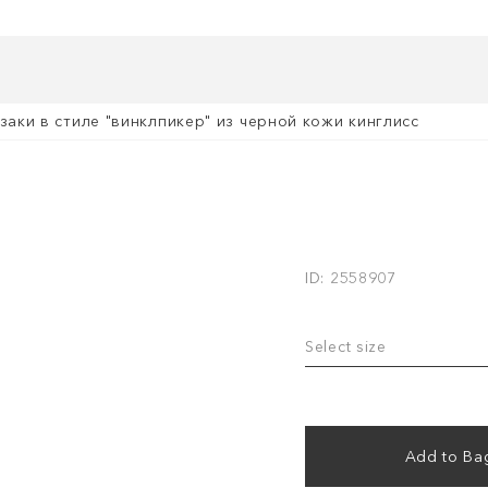
заки в стиле "винклпикер" из черной кожи кинглисс
ID: 2558907
Select size
Add to Ba