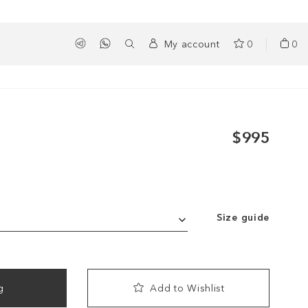
My account
0
0
$995
Size guide
g
Add to Wishlist