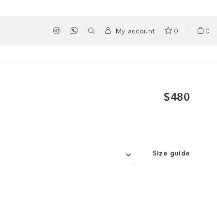
My account
0
0
$480
Size guide