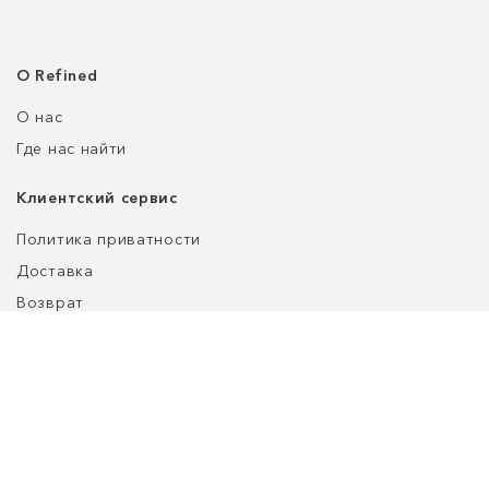
О Refined
О нас
Где нас найти
Клиентский сервис
Политика приватности
Доставка
Возврат
Оплата
Уход за обувью
Таблица размеров
customers@refined-lab.com