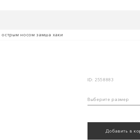
с острым носом замша хаки
ID: 2558883
Выберите размер
Добавить в ко